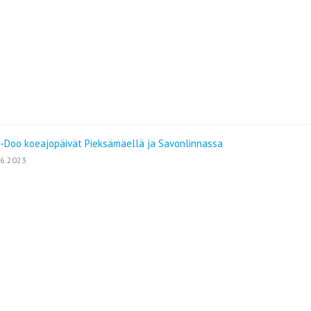
-Doo koeajopäivät Pieksämäellä ja Savonlinnassa
06.2023