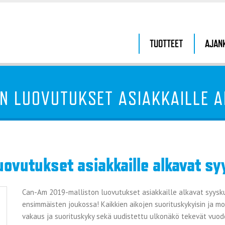
TUOTTEET
AJAN
N LUOVUTUKSET ASIAKKAILLE 
ovutukset asiakkaille alkavat s
Can-Am 2019-malliston luovutukset asiakkaille alkavat syysk
ensimmäisten joukossa! Kaikkien aikojen suorituskykyisin ja mo
vakaus ja suorituskyky sekä uudistettu ulkonäkö tekevät vuod