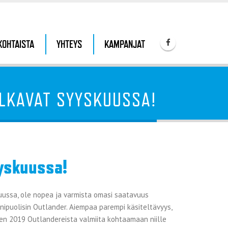
KOHTAISTA
YHTEYS
KAMPANJAT
ALKAVAT SYYSKUUSSA!
yyskuussa!
uussa, ole nopea ja varmista omasi saatavuus
nipuolisin Outlander. Aiempaa parempi käsiteltävyys,
en 2019 Outlandereista valmiita kohtaamaan niille