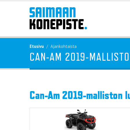
Etusivu
Ajankohtaista
CAN-AM 2019-MALLISTO
Can-Am 2019-malliston lu