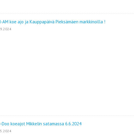
-AM koe ajo ja Kauppapäivä Pieksämäen markkinoilla !
09.2024
-Doo koeajot Mikkelin satamassa 6.6.2024
05.2024